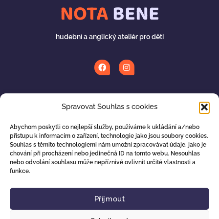
NOTA
BENE
hudební a anglický ateliér pro děti
Spolupracujeme s
Spravovat Souhlas s cookies
Abychom poskytli co nejlepší služby, používáme k ukládání a/nebo
přístupu k informacím o zařízení, technologie jako jsou soubory cookies.
Souhlas s těmito technologiemi nám umožní zpracovávat údaje, jako je
chování při procházení nebo jedinečná ID na tomto webu. Nesouhlas
nebo odvolání souhlasu může nepříznivě ovlivnit určité vlastnosti a
funkce.
E-SHOP
plný hudebních nástrojů a kreativních hraček.
Příjmout